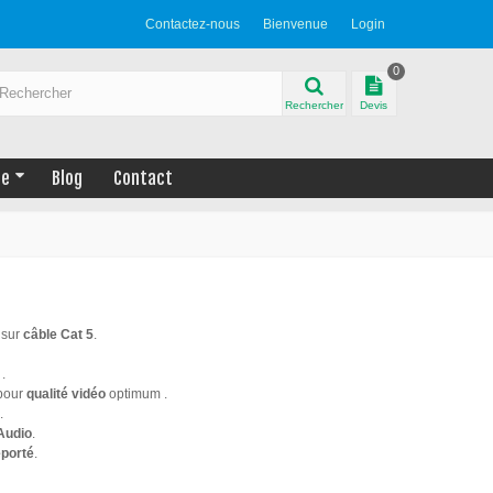
Contactez-nous
Bienvenue
Login
0
Rechercher
Devis
ue
Blog
Contact
 sur
câble Cat 5
.
.
pour
qualité vidéo
optimum .
.
Audio
.
porté
.