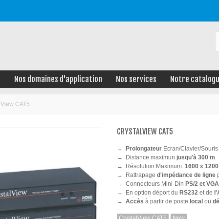
e
Nos domaines d'application
Nos services
Notre catalog
lView CAT5
CRYSTALVIEW CAT5
→
Prolongateur
Ecran/Clavier/Souris
→
Distance maximun
jusqu'à 300 m
.
→
Résolution Maximum:
1600 x 1200
→
Rattrapage
d'impédance de ligne
→
Connecteurs Mini-Din
PS/2 et VGA
→
En option déport du
RS232
et de
l'
→
Accès
à partir de poste
local
ou
dé
CrystalView CAT5
New