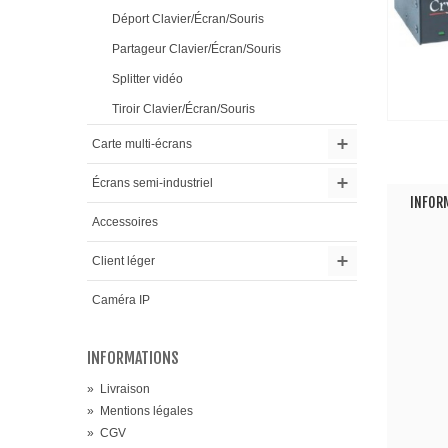
Déport Clavier/Écran/Souris
Partageur Clavier/Écran/Souris
Splitter vidéo
Tiroir Clavier/Écran/Souris
Carte multi-écrans
Écrans semi-industriel
INFOR
Accessoires
Client léger
Caméra IP
INFORMATIONS
»
Livraison
»
Mentions légales
»
CGV