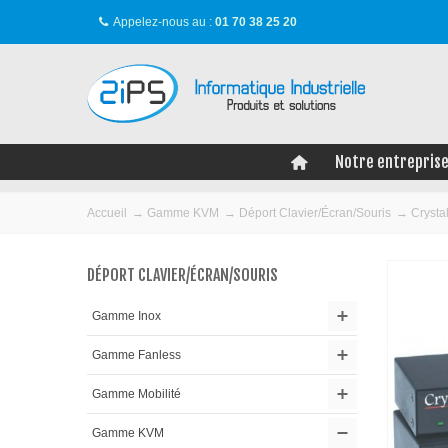
Appelez-nous au :
01 70 38 25 20
Notre entrepris
Accueil
→
Gamme KVM
→
Déport Clavier/Écran/Souris
→
Crysta
DÉPORT CLAVIER/ÉCRAN/SOURIS
Gamme Inox
Gamme Fanless
Gamme Mobilité
Gamme KVM