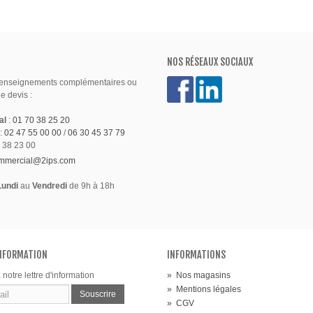
NOS RÉSEAUX SOCIAUX
renseignements complémentaires ou
 devis :
al
:
01 70 38 25 20
:
02 47 55 00 00
/
06 30 45 37 79
 38 23 00
mmercial@2ips.com
Lundi
au
Vendredi
de 9h à 18h
INFORMATION
INFORMATIONS
 notre lettre d'information
»
Nos magasins
»
Mentions légales
Souscrire
»
CGV