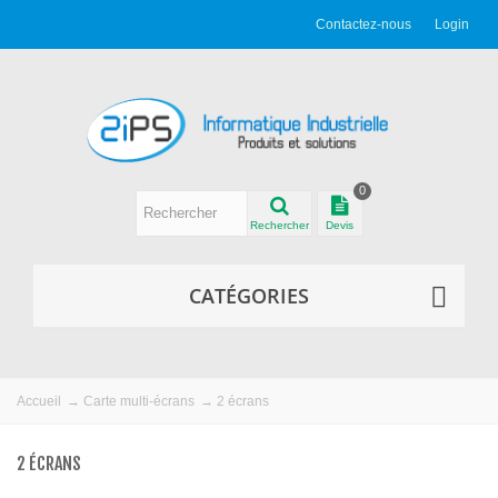
Contactez-nous
Login
0
Rechercher
Devis
CATÉGORIES
Accueil
→
Carte multi-écrans
→
2 écrans
2 ÉCRANS