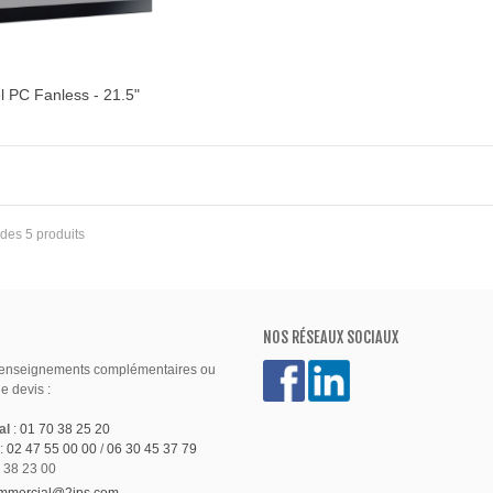
l PC Fanless - 21.5"
ter au devis
5 des 5 produits
NOS RÉSEAUX SOCIAUX
renseignements complémentaires ou
 devis :
al
:
01 70 38 25 20
:
02 47 55 00 00
/
06 30 45 37 79
 38 23 00
mmercial@2ips.com