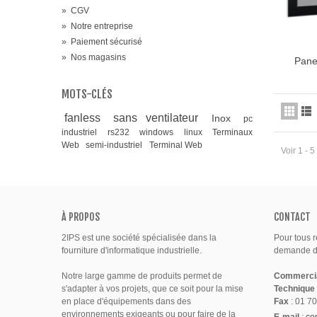
»
CGV
»
Notre entreprise
»
Paiement sécurisé
»
Nos magasins
Pane
Ajou
MOTS-CLÉS
fanless
sans ventilateur
Inox
pc
industriel
rs232
windows
linux
Terminaux
Web
semi-industriel
Terminal Web
Voir 1 - 
À PROPOS
CONTACT
2IPS est une société spécialisée dans la
Pour tous 
fourniture d'informatique industrielle.
demande de
Notre large gamme de produits permet de
Commerci
s'adapter à vos projets, que ce soit pour la mise
Technique
en place d'équipements dans des
Fax
: 01 70
environnements exigeants ou pour faire de la
E-mail
:
co