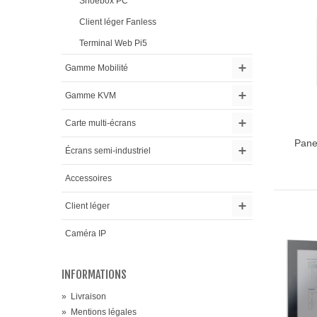
Shoebox PC
Client léger Fanless
Terminal Web Pi5
Gamme Mobilité
Gamme KVM
Carte multi-écrans
Pane
Ajou
Écrans semi-industriel
Accessoires
Client léger
Caméra IP
INFORMATIONS
»
Livraison
»
Mentions légales