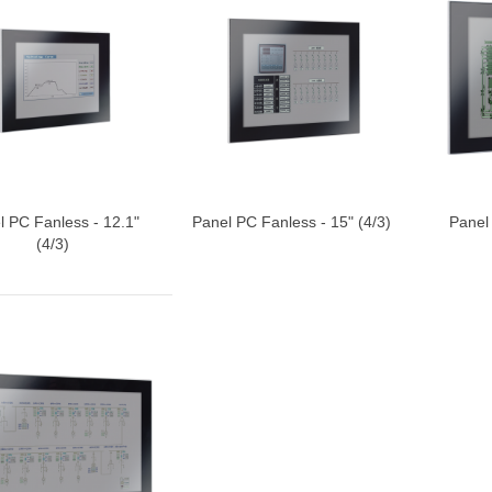
l PC Fanless - 12.1"
Panel PC Fanless - 15" (4/3)
Panel
ter au devis
Ajouter au devis
Ajoute
(4/3)