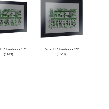
 PC Fanless - 17"
Panel PC Fanless - 19"
r au devis
Ajouter au devis
(16/9)
(16/9)