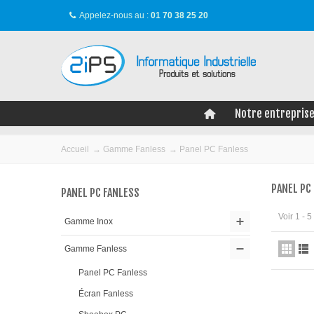
Appelez-nous au :
01 70 38 25 20
Notre entrepris
Accueil
→
Gamme Fanless
→
Panel PC Fanless
PANEL PC
PANEL PC FANLESS
Voir 1 - 
Gamme Inox
Gamme Fanless
Panel PC Fanless
Écran Fanless