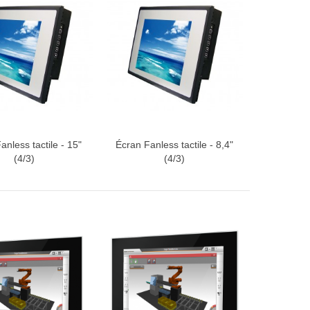
anless tactile - 15"
Écran Fanless tactile - 8,4"
r au devis
Ajouter au devis
(4/3)
(4/3)