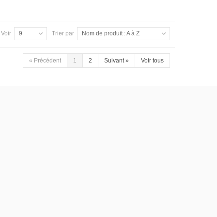
Voir
9
Trier par
Nom de produit : A à Z
«
Précédent
1
2
Suivant
»
Voir tous