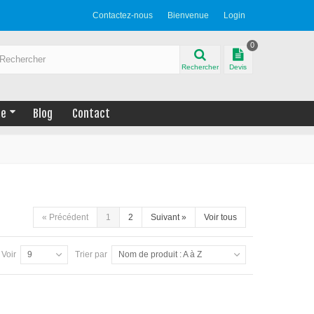
Contactez-nous
Bienvenue
Login
0
Rechercher
Devis
ue
Blog
Contact
«
Précédent
1
2
Suivant
»
Voir tous
Voir
9
Trier par
Nom de produit : A à Z