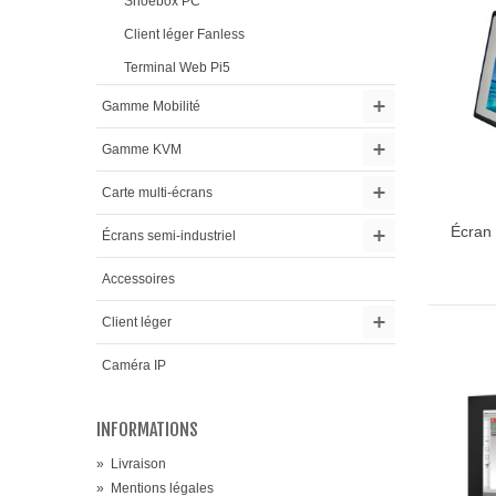
Shoebox PC
Client léger Fanless
Terminal Web Pi5
Gamme Mobilité
Gamme KVM
Carte multi-écrans
Écran 
Ajou
Écrans semi-industriel
Accessoires
Client léger
Caméra IP
INFORMATIONS
»
Livraison
»
Mentions légales