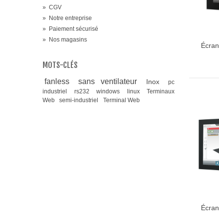
»
CGV
»
Notre entreprise
»
Paiement sécurisé
»
Nos magasins
Écran
Ajou
MOTS-CLÉS
fanless
sans ventilateur
Inox
pc
industriel
rs232
windows
linux
Terminaux
Web
semi-industriel
Terminal Web
Écran
Ajou