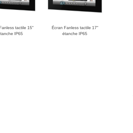
Fanless tactile 15"
Écran Fanless tactile 17"
r au devis
Ajouter au devis
tanche IP65
étanche IP65