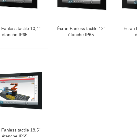
 Fanless tactile 10,4"
Écran Fanless tactile 12"
Écran 
ter au devis
Ajouter au devis
Ajoute
étanche IP65
étanche IP65
é
 Fanless tactile 18,5"
ter au devis
étanche IP65