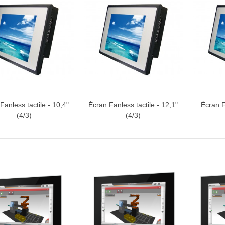
Fanless tactile - 10,4"
Écran Fanless tactile - 12,1"
Écran F
ter au devis
Ajouter au devis
Ajoute
(4/3)
(4/3)