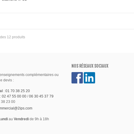
9 des 12 produits
NOS RÉSEAUX SOCIAUX
renseignements complémentaires ou
 devis :
al
:
01 70 38 25 20
:
02 47 55 00 00
/
06 30 45 37 79
 38 23 00
mmercial@2ips.com
Lundi
au
Vendredi
de 9h à 18h