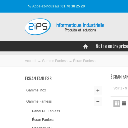
Appelez-nous au :
01 70 38 25 20
Notre entrepris
Accueil
→
Gamme Fanless
→
Écran Fanless
ÉCRAN FA
ÉCRAN FANLESS
Voir 1 - 
Gamme Inox
Gamme Fanless
Panel PC Fanless
Écran Fanless