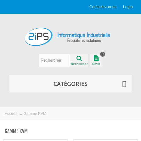
Contactez-nous
Login
0
Rechercher
Devis
CATÉGORIES
Accueil
→
Gamme KVM
GAMME KVM