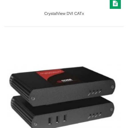
CrystalView DVI CATx