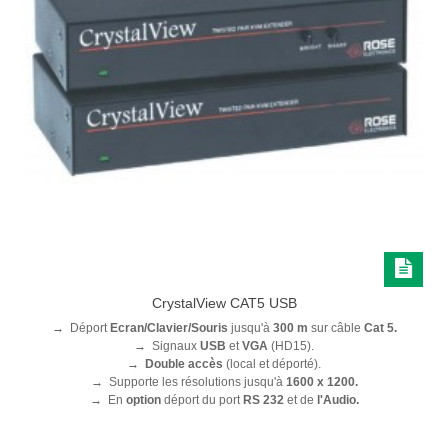
CrystalView CAT5 USB
→
Déport
Ecran/Clavier/Souris
jusqu'à
300 m
sur câble
Cat 5.
→
Signaux
USB
et
VGA
(HD15).
→
Double accès
(local et déporté).
→
Supporte les résolutions jusqu'à
1600 x 1200.
→
En
option
déport du port
RS 232
et de
l'Audio.