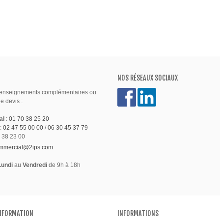
NOS RÉSEAUX SOCIAUX
renseignements complémentaires ou
 devis :
al
:
01 70 38 25 20
:
02 47 55 00 00
/
06 30 45 37 79
 38 23 00
mmercial@2ips.com
Lundi
au
Vendredi
de 9h à 18h
INFORMATION
INFORMATIONS