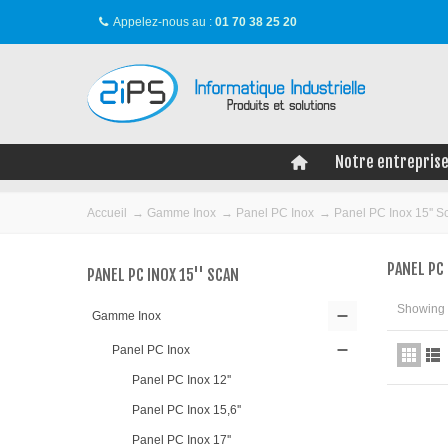
Appelez-nous au :
01 70 38 25 20
Notre entrepris
Accueil
→
Gamme Inox
→
Panel PC Inox
→
Panel PC Inox 15'' S
PANEL PC 
PANEL PC INOX 15'' SCAN
Showing 1
Gamme Inox
Panel PC Inox
Panel PC Inox 12''
Panel PC Inox 15,6''
Panel PC Inox 17''