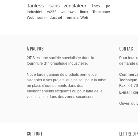
fanless
sans ventilateur
Inox
pc
industriel
rs232
windows
linux
Terminaux
Web
semi-industriel
Terminal Web
À PROPOS
CONTACT
2IPS est une société spécialisée dans la
Pour tous 
fourniture d'informatique industrielle.
demande de
Notre large gamme de produits permet de
Commerci
s'adapter à vos projets, que ce soit pour la mise
Technique
en place d'équipements dans des
Fax
: 01 70
environnements exigeants ou pour faire de la
E-mail
:
co
visualisation dans des zones sécurisées.
Ouvert du
SUPPORT
LETTRE D'