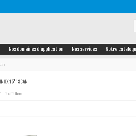
e
Nos domaines d'application
Nos services
Notre catalog
can
INOX 15'' SCAN
 - 1 of 1 item