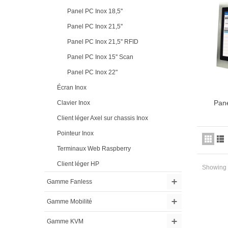
Panel PC Inox 18,5''
Panel PC Inox 21,5''
Panel PC Inox 21,5'' RFID
Panel PC Inox 15'' Scan
Panel PC Inox 22"
Écran Inox
Pane
Clavier Inox
Ajou
Client léger Axel sur chassis Inox
Pointeur Inox
Terminaux Web Raspberry
Client léger HP
Showing 1
Gamme Fanless
Gamme Mobilité
Gamme KVM