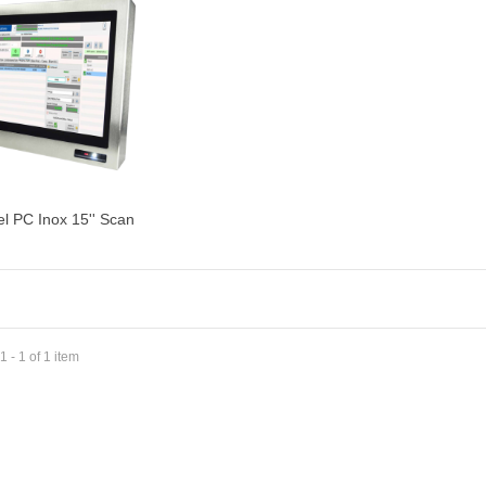
l PC Inox 15'' Scan
ter au devis
 - 1 of 1 item