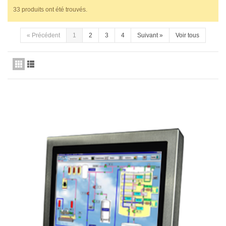
33 produits ont été trouvés.
«
Précédent
1
2
3
4
Suivant
»
Voir tous