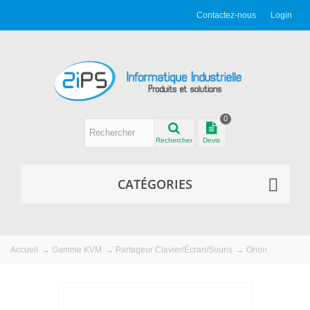
Contactez-nous
Login
0
Rechercher
Devis
CATÉGORIES
Accueil
→
Gamme KVM
→
Partageur Clavier/Écran/Souris
→
Orion