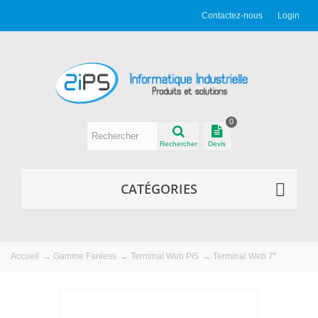
Contactez-nous
Login
0
Rechercher
Devis
CATÉGORIES
Accueil
→
Gamme Fanless
→
Terminal Web Pi5
→
Terminal Web 7''