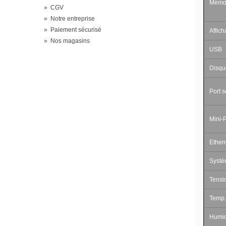
Mémo
»
CGV
»
Notre entreprise
»
Paiement sécurisé
Affic
»
Nos magasins
USB
Disqu
Port s
Mini-
Ether
Syst
Tensi
Temp. 
Humidi