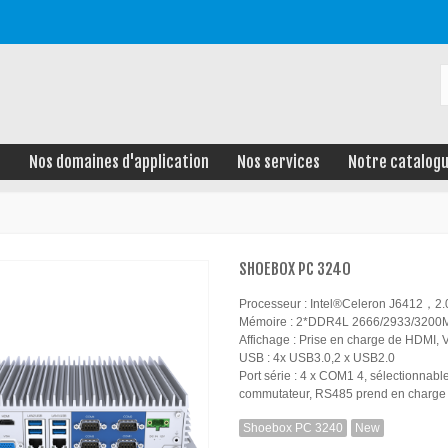
e
Nos domaines d'application
Nos services
Notre catalog
SHOEBOX PC 3240
Processeur : Intel®Celeron J6412，
Mémoire : 2*DDR4L 2666/2933/32
Affichage : Prise en charge de HDMI, 
USB : 4x USB3.0,2 x USB2.0
Port série : 4 x COM1 4, sélectionna
commutateur, RS485 prend en charge l
Shoebox PC 3240
New