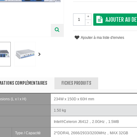
+
AJOUTER AU DE
-
Ajouter à ma liste d'envies
MATIONS COMPLÉMENTAIRES
FICHES PRODUITS
ions (L x l x H)
234W x 150D x 60H mm
1.50 kg
Intel®Celeron J6412，2.0GHz，1.5MB
Type / Capacité
2*DDR4L 2666/2933/3200MHz，MAX 32GB