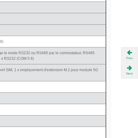
0)
rge le mode RS232 ou RS485 par le commutateur, RS485
 2 x RS232 (COM 5 6)
Prev
port SIM, 1 x emplacement d'extension M.2 pour module 5G
Next