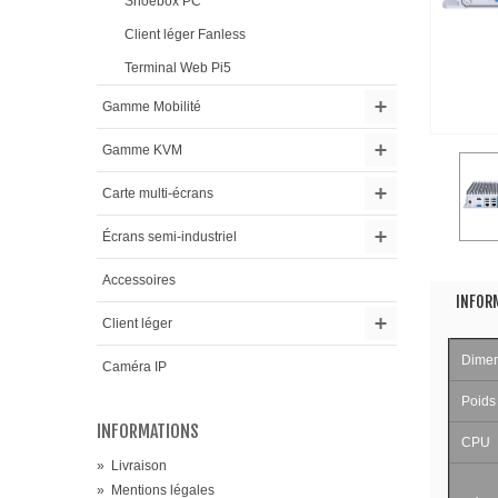
Shoebox PC
Client léger Fanless
Terminal Web Pi5
Gamme Mobilité
Gamme KVM
Carte multi-écrans
Écrans semi-industriel
Accessoires
INFOR
Client léger
Dimens
Caméra IP
Poids
INFORMATIONS
CPU
»
Livraison
»
Mentions légales