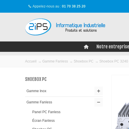
Appelez-nous au :
01 70 38 25 20
Notre entrepris
Accueil
→
Gamme Fanless
→
Shoebox PC
→
Shoebox PC 3240
SHOEBOX PC
Gamme Inox
Gamme Fanless
Panel PC Fanless
Écran Fanless