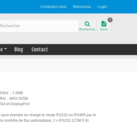
Contactez-nous
Bienvenue
Login
0
Rechercher
Devis
ue
Blog
Contact
2.0GHz，1.5MB
00MHz，MAX 32GB
VGA et DisplayPort
ble pour prendre en charge le mode RS232 ou RS485 par le
e contrôle de flux automatique, 2 x RS232 (COM 5 6)