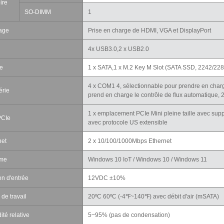
ire
SO-DIMM
1
hage
Prise en charge de HDMI, VGA et DisplayPort
4x USB3.0,2 x USB2.0
e
1 x SATA,1 x M.2 Key M Slot (SATA SSD, 2242/228
4 x COM1 4, sélectionnable pour prendre en cha
érie
prend en charge le contrôle de flux automatique,
1 x emplacement PCIe Mini pleine taille avec sup
PCIe
avec protocole US extensible
net
2 x 10/100/1000Mbps Ethernet
ème
Windows 10 IoT / Windows 10 / Windows 11
on d'entrée
12VDC ±10%
de travail
20ºC 60ºC (-4℉~140℉) avec débit d'air (mSATA)
té relative
5~95% (pas de condensation)