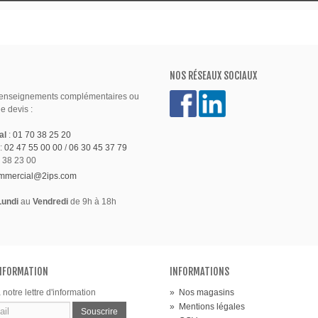
NOS RÉSEAUX SOCIAUX
renseignements complémentaires ou
 devis :
al
:
01 70 38 25 20
:
02 47 55 00 00
/
06 30 45 37 79
 38 23 00
mmercial@2ips.com
Lundi
au
Vendredi
de 9h à 18h
INFORMATION
INFORMATIONS
 notre lettre d'information
»
Nos magasins
»
Mentions légales
Souscrire