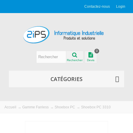
Contactez-nous
Login
0
Rechercher
Devis
CATÉGORIES
Accueil
→
Gamme Fanless
→
Shoebox PC
→
Shoebox PC 3310