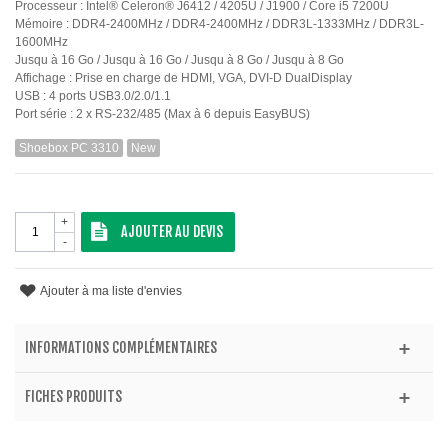
Processeur : Intel® Celeron® J6412 / 4205U / J1900 / Core i5 7200U
Mémoire : DDR4-2400MHz / DDR4-2400MHz / DDR3L-1333MHz / DDR3L-
1600MHz
Jusqu à 16 Go / Jusqu à 16 Go / Jusqu à 8 Go / Jusqu à 8 Go
Affichage : Prise en charge de HDMI, VGA, DVI-D DualDisplay
USB : 4 ports USB3.0/2.0/1.1
Port série : 2 x RS-232/485 (Max à 6 depuis EasyBUS)
Shoebox PC 3310
New
+
AJOUTER AU DEVIS
-
Ajouter à ma liste d'envies
INFORMATIONS COMPLÉMENTAIRES
FICHES PRODUITS